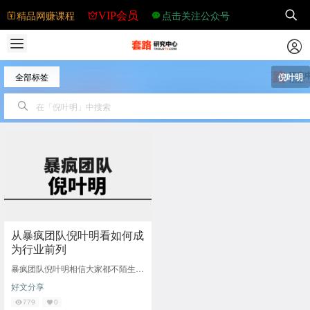
精品网赚课程
点击关注公众号
VIP会员
全部标签
倪叶明
从暴疯团队倪叶明看如何成
为行业前列
暴疯团队倪叶明相信大家都不陌生，
在前几期也有提过。可以说是一位少
好文分享
有的互联网实战派。是一位seo做流
量出生的大牛
779
0