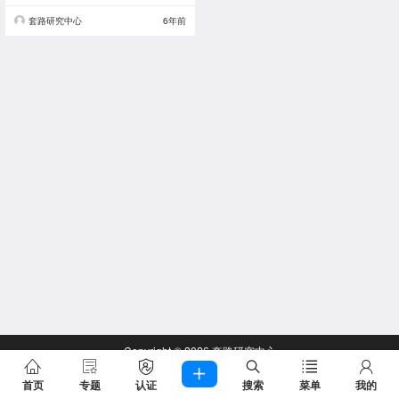
套路研究中心
6年前
Copyright © 2026
套路研究中心
查询 55 次，耗时 0.2357 秒
首页
专题
认证
搜索
菜单
我的