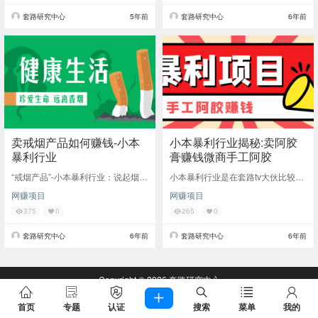
套路研究中心
5年前
套路研究中心
6年前
卖戒烟产品如何赚钱-小本
小本暴利行业揭秘:卖阿胶
暴利行业
膏赚钱微商手工阿胶
“戒烟产品”-小本暴利行业：说起烟，
小本暴利行业是在套路tv大伙比较感
相信身为男人的你我多多少少有所接
兴趣的话题，也有很多小伙伴反馈从
网赚项目
网赚项目
触。毕竟在这繁杂拥堵的社会，点一
文章中得到启发。那么今天来谈谈卖
根香烟已经
阿胶赚钱的微
375
0
265
0
套路研究中心
6年前
套路研究中心
6年前
Copyright © 2026
套路研究中心
查询 71 次，耗时 0.2899 秒
首页
专题
认证
搜索
菜单
我的