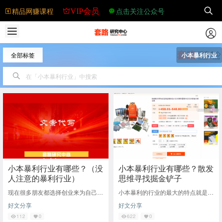
精品网赚课程
点击关注公众号
VIP会员
全部标签
小本暴利行业
小本暴利行业有哪些？（没
小本暴利行业有哪些？散发
人注意的暴利行业）
思维寻找掘金铲子
现在很多朋友都选择创业来为自己的
小本暴利的行业的最大的特点就是上
获取更加好的生活条件，不知道大家
下游信息不透明，直白的来讲就是市
好文分享
好文分享
对于选择创业的项目有什么想法？今
场上没多少人知道了解你这东西原本
天小编就给大家
值多少钱，再者
112
0
622
0