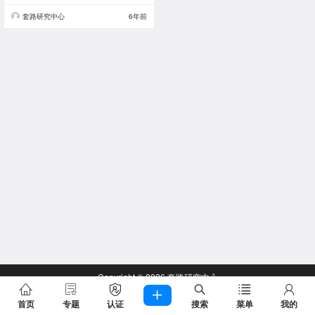
套路研究中心
6年前
Copyright © 2026
套路研究中心
查询 55 次，耗时 0.2402 秒
首页
专题
认证
搜索
菜单
我的