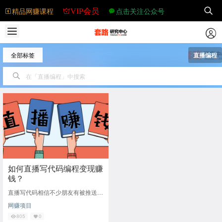
精品网赚课程
点击关注公众号
VIP会员
全部标签
直播编程
如何直播写代码编程变现赚
钱？
直播写代码相信不少朋友有被推送
过。代码也其实也是编程，而直播写
网赚项目
代码其实就是直播编程，用一种语言
或是多种语言在进
805
0