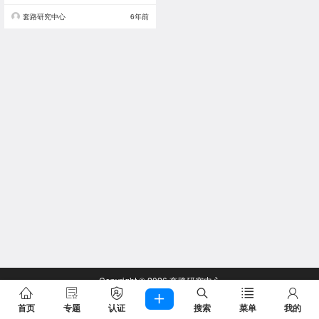
套路研究中心
6年前
Copyright © 2026
套路研究中心
查询 55 次，耗时 0.2333 秒
首页
专题
认证
搜索
菜单
我的