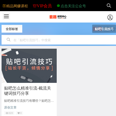
精品网赚课程
点击关注公众号
VIP会员
全部标签
贴吧引流技巧
贴吧怎么精准引流-截流关
键词技巧分享
贴吧精准引流技巧有哪些？贴吧怎么
引流？相信做流量的朋友都非常关心
原创文章
这个问题，而今天我分享的是相当巧
妙的引流技巧。
320
0