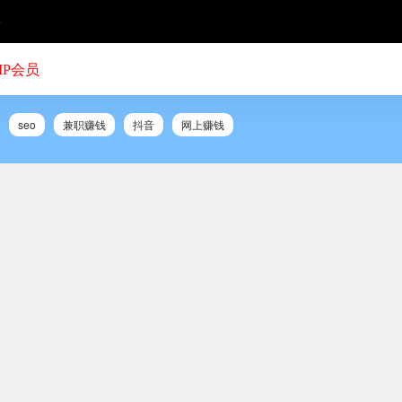
号
IP会员
seo
兼职赚钱
抖音
网上赚钱