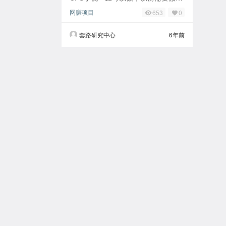
流量，比如订阅号流量，微信群流
网赚项目
653
0
量….如果没有积累微信流量池，做起
套路研究中心
6年前