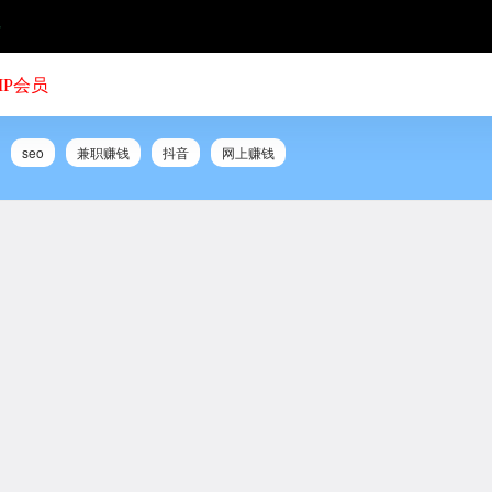
号
IP会员
seo
兼职赚钱
抖音
网上赚钱