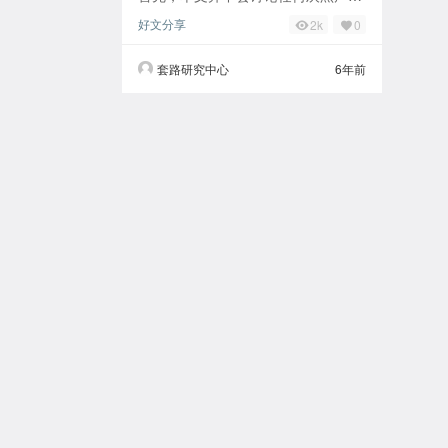
的操作，一切从正规正常的角度来讨
好文分享
2k
0
论分享一天挣一千块钱的可行性。 其
实很多人都把
套路研究中心
6年前