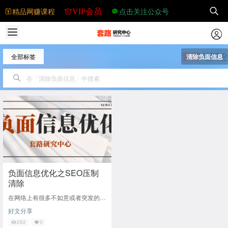
精品网赚课程
点击关注公众号
VIP会员
全部标签
清除负面信息
负面信息优化之SEO压制
清除
在网络上有很多不如意或者突发的负
面或不真实公关危机情况出现，这就
好文分享
需要拥有迅速的应对能力，而负面信
息优化是应对这
282
0