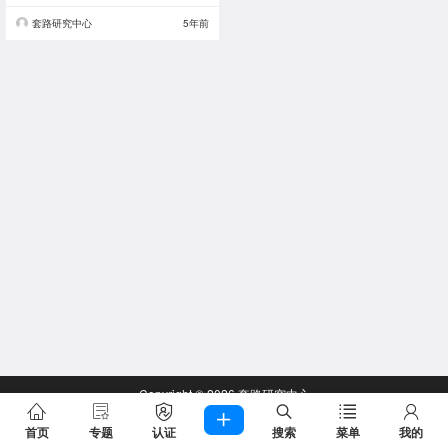
套路研究中心
5年前
Copyright © 2026
套路研究中心
查询 57 次，耗时 0.2857 秒
首页
专题
认证
搜索
菜单
我的