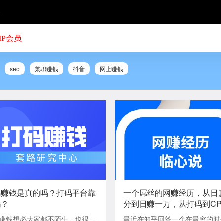
号
IP会员
seo
兼职赚钱
抖音
网上赚钱
码赚钱是真的吗？打码平台靠
一个屌丝的网赚经历，从日
吗？
分到日赚一万，从打码到CP
到CPS
赚钱想必大家都不陌生，也很多
最近在知乎回答一个在最穷的时