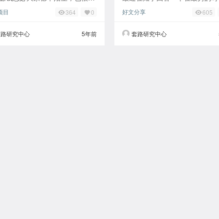
触过很多类型的网络赚钱。那么
如何翻身的话题，于是想在这里
项目
好文分享
364
0
605
有一种类型叫做打码赚钱你听说
细一点过程分享给大家！ 最穷
？今天小编
应该是大学毕
套路研究中心
5年前
套路研究中心