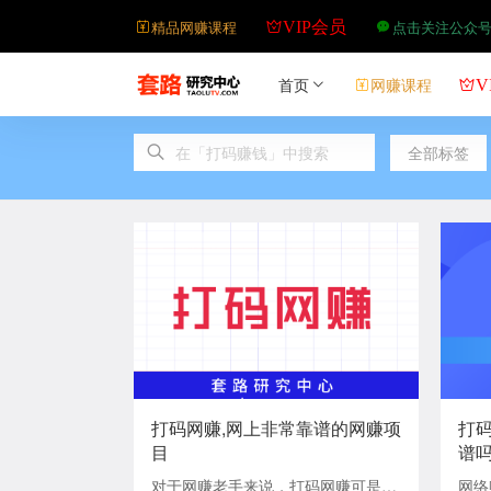
精品网赚课程
点击关注公众
VIP会员
首页
网赚课程
V
全部标签
打码网赚,网上非常靠谱的网赚项
打
目
谱
对于网赚老手来说，打码网赚可是熟
网络