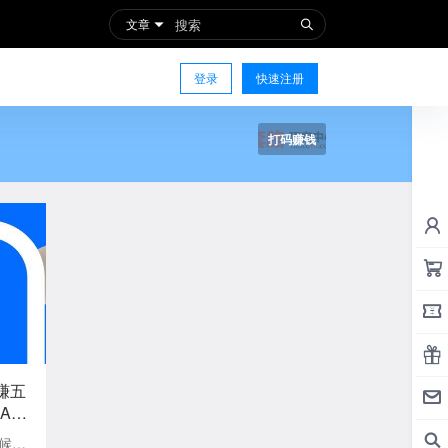
文章
登录
快速注册
打码赚钱
赚五
A再
候是