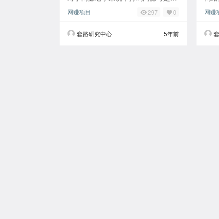
得不能再熟了，赚得都是辛苦钱，对
人接
网赚项目
网赚
297
0
于新手也是一个入门的网上赚钱项
其中
目，比那些打字员
过吗
套路研究中心
5年前