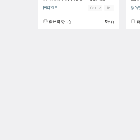
及优化思路。其中也提到了公众号的
为什
网赚项目
微信
132
0
重要性。如果你想要做微信seo的优
了简
化的话肯定
微信
套路研究中心
5年前