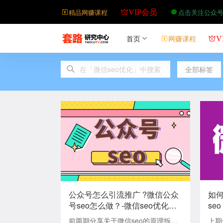
精品网赚课程
点击关注公众
VIP会员
首页
网赚课程
V
全部标签
公众号怎么引流推广 ?微信公众
如何
号seo怎么做？-微信seo优化
se
（三）
前两期分享关于微信seo的原理拆解
上期