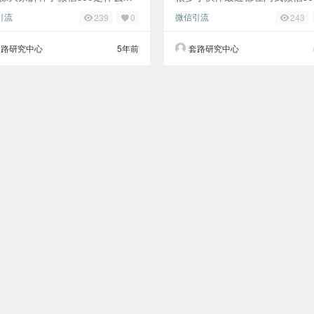
么要做且对微信搜一搜seo进行
么做，如何通过微信seo做到精
引流
微信引流
239
0
243
单的分析。而这章为大家讲一下
引流。如果你同样对微信seo优
seo
兴趣的话
套路研究中心
5年前
套路研究中心