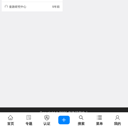
套路研究中心
5年前
Copyright © 2026
套路研究中心
查询 55 次，耗时 0.2230 秒
首页
专题
认证
搜索
菜单
我的