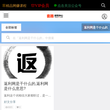
精品网赚课程
点击关注公众号
VIP会员
全部标签
返利网是干什么的
返利网是干什么的,返利网
是什么意思?
返利这个词相信大家都听过，是一种
比较常见的商业运作模式。现在网上
好文分享
有很多返利网站。下面的小系列会带
你去看看返利网
885
0