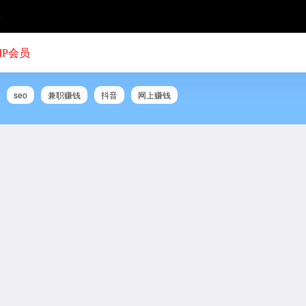
号
IP会员
seo
兼职赚钱
抖音
网上赚钱