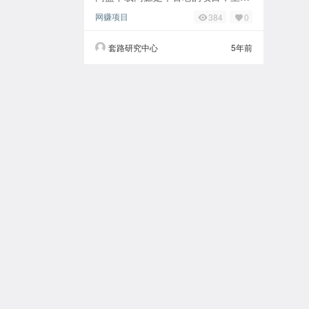
没溟灭在人海，想来是存在即合理。
网赚项目
384
0
我现在只能保证每个星期上传一个文
件，以前是逼
套路研究中心
5年前