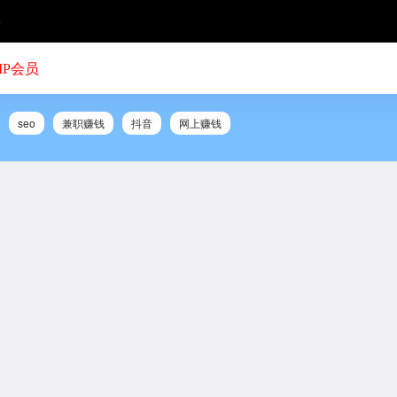
号
IP会员
seo
兼职赚钱
抖音
网上赚钱