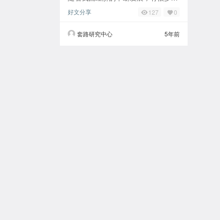
打算自己创业，那么，开店如何选适
好文分享
127
0
合的地址呢？没经验的人开什么店
好？这是很多人都
套路研究中心
5年前