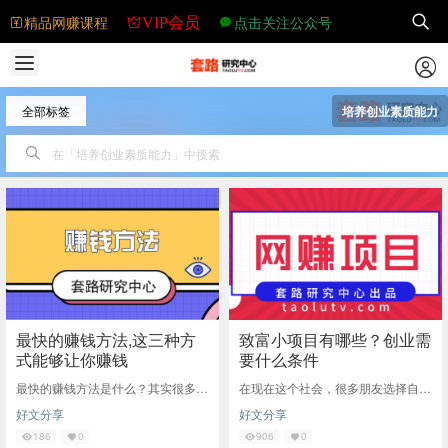
精品网赚课程
点击关注公众号
VIP会员
全部标签
培养创业素质能力
最快的赚钱方法,这三种方
致富小项目有哪些？创业需
式能够让你赚钱
要什么条件
最快的赚钱方法是什么？其实很多人
在现在这个社会，很多朋友选择自己
都想知道，但是并不是适合所有人，
创业，那么对于创业者来说你知道创
好文分享
好文分享
毕竟如果人人能够学会，那么世界上
业需要什么条件吗?致富小项目又有
就不会再有穷人
哪些呢？这是很
186
0
906
0