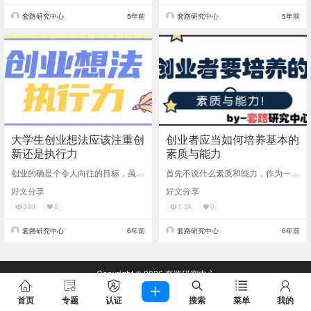
套路研究中心
5年前
套路研究中心
5年前
大学生创业想法应该注重创
创业者应当如何培养基本的
新还是执行力
素质与能力
创业的确是个令人向往的目标，虽然
首先不说什么素质和能力，作为一个
其中风险多，失败率高，但还是很多
创业者首先就是要具备有赚钱的野心
好文分享
好文分享
人愿意去放手尝试一把。大学生想去
和不服输的心态，只有这种心态才能
创业，可以看出
创造出动力与氛
330
0
1.3k
0
套路研究中心
6年前
套路研究中心
6年前
Copyright © 2026
套路研究中心
查询 72 次，耗时 0.2842 秒
首页
专题
认证
搜索
菜单
我的