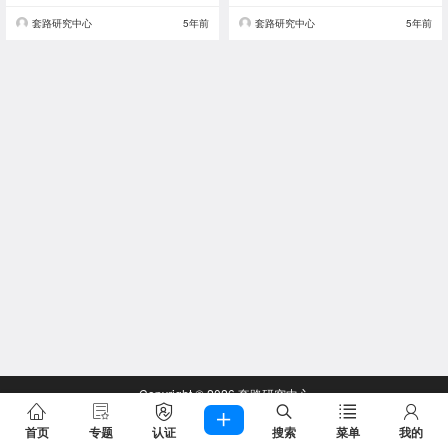
套路研究中心
5年前
套路研究中心
5年前
Copyright © 2026
套路研究中心
查询 64 次，耗时 0.2551 秒
首页
专题
认证
搜索
菜单
我的