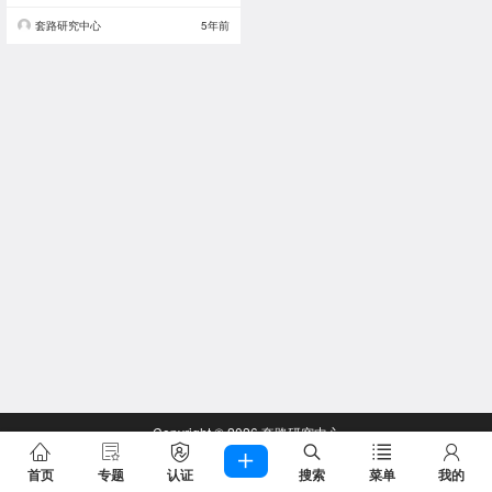
套路研究中心
5年前
Copyright © 2026
套路研究中心
查询 60 次，耗时 0.3556 秒
首页
专题
认证
搜索
菜单
我的