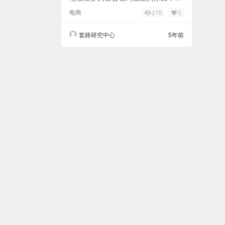
有很多人在淘宝上开店铺，有的店铺
电商
276
0
能赚好几千万，相信开淘宝店铺的都
知道动态评分的
套路研究中心
5年前