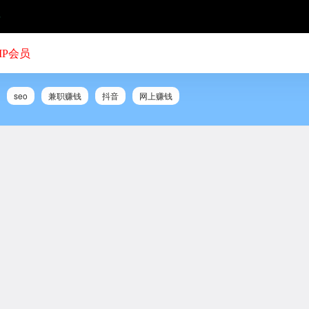
号
IP会员
seo
兼职赚钱
抖音
网上赚钱