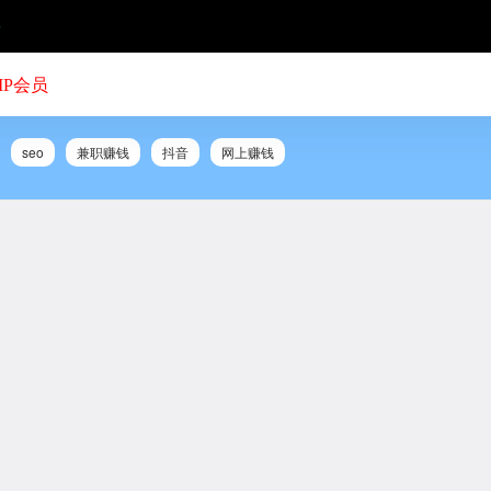
号
IP会员
seo
兼职赚钱
抖音
网上赚钱