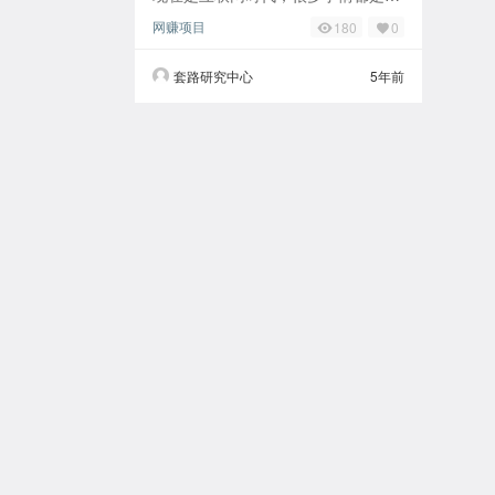
以通过网络上完成的，比如说网络兼
网赚项目
180
0
职也是一个不错的赚钱项目，那么网
站如何赚钱？今
套路研究中心
5年前