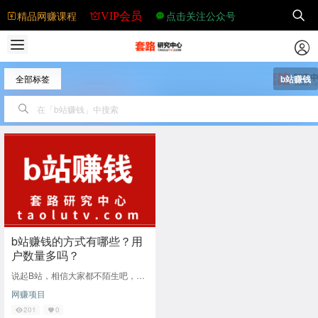
精品网赚课程
点击关注公众号
VIP会员
全部标签
b站赚钱
b站赚钱的方式有哪些？用
户数量多吗？
说起B站，相信大家都不陌生吧，作
为鬼畜视频的发源地，是很多人快乐
网赚项目
的源泉。b站里面的UP主通过视频都
是可以赚钱的
201
0