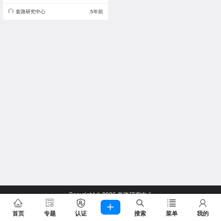
套路研究中心
5年前
Copyright © 2026
套路研究中心
查询 55 次，耗时 0.2832 秒
首页
专题
认证
搜索
菜单
我的