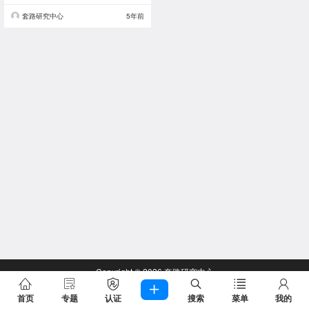
套路研究中心
5年前
Copyright © 2026
套路研究中心
查询 55 次，耗时 0.2415 秒
首页
专题
认证
搜索
菜单
我的