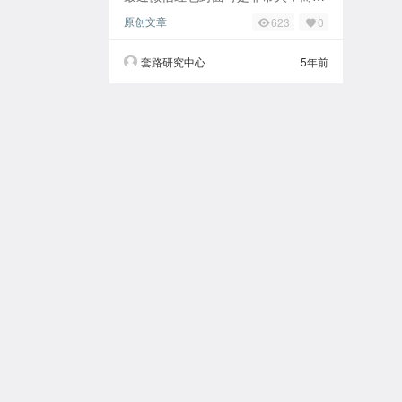
临近春节了，腾讯和各大市场公司都
原创文章
623
0
在布局推这块。因为红包封面是属于
一个很大的流量
套路研究中心
5年前