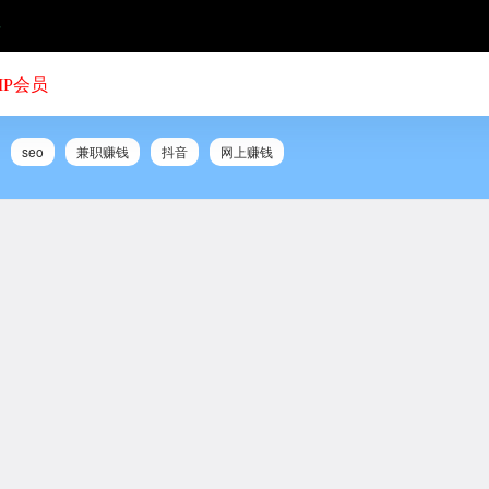
号
IP会员
seo
兼职赚钱
抖音
网上赚钱