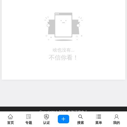
啥也没有...
不信你看！
Copyright © 2026
套路研究中心
查询 28 次，耗时 0.1944 秒
首页
专题
认证
搜索
菜单
我的