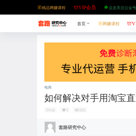
精品网赚课程
点击关注公众
VIP会员
首页
网赚课程
V
电商
如何解决对手用淘宝直
5年前
0
583
套路研究中心