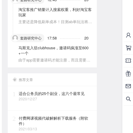
淘宝客推广销量计入搜索权重，利好淘宝客
玩家
主要还是降低刷单成本！目测ab单玩法将会
被深耕
17:58
20
套路研究中心
马斯克入驻clubhouse，邀请码疯涨至600
+一个
由于app需要邀请码才能注册，而且需要美
区的apple id和美区手机号，这就对资源能
力弱的人没办法解决。目前可以通过国外jie
ma平台解决。
推荐文章
1
适合公务员的25个副业，这六个最常见
2020/12/27
2
付费网课视频代破解解析下载服务（附软
件）
2021/03/13