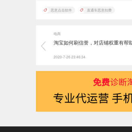
恶意点击软件
直通车恶意扣费
电商
淘宝如何刷信誉，对店铺权重有帮
2020-7-26 23:46:34