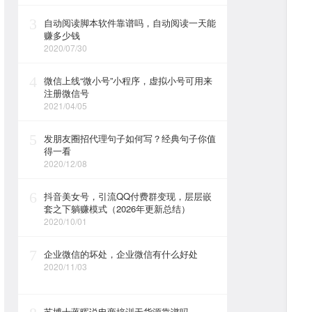
3
自动阅读脚本软件靠谱吗，自动阅读一天能
赚多少钱
2020/07/30
4
微信上线“微小号”小程序，虚拟小号可用来
注册微信号
2021/04/05
5
发朋友圈招代理句子如何写？经典句子你值
得一看
2020/12/08
6
抖音美女号，引流QQ付费群变现，层层嵌
套之下躺赚模式（2026年更新总结）
2020/10/01
7
企业微信的坏处，企业微信有什么好处
2020/11/03
苏博士蒋晖说电商培训无货源靠谱吗