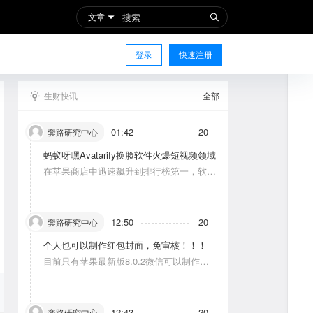
文章
登录
快速注册
生财快讯
全部
01:42
20
套路研究中心
蚂蚁呀嘿Avatarify换脸软件火爆短视频领域
在苹果商店中迅速飙升到排行榜第一，软件
功能主要是使图片中的人物唱歌摆动。
12:50
20
套路研究中心
个人也可以制作红包封面，免审核！！！
目前只有苹果最新版8.0.2微信可以制作，
可以修改一次，赠送给10个人。条件：发一
条视频号内容，点赞10个。
12:43
20
套路研究中心