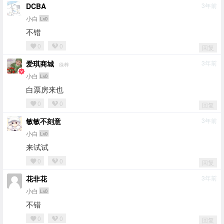
DCBA
3年前
小白
Lv0
不错
0
0
回复
爱琪商城
3年前
徐梓
小白
Lv0
白票房来也
0
0
回复
敏敏不刻意
3年前
小白
Lv0
来试试
0
0
回复
花非花
3年前
小白
Lv0
不错
0
0
回复