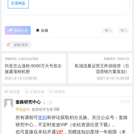
百度网盘
4
0
海报分享
收藏
破解课程
网赚课程
自媒体&短视频
网赚课程
营销引流
抖音怎么涨粉:5000万大号首次
私域流量运营王炸训练营（引
披露涨粉机密
流营销方案策划）
2021-3-13 13:39:56
2021-3-13 13:39:58
30 条回复
文章作者
管理员
A
M
套路研究中心
5年前
A
M
弯道超车
套路研究专家
Lv5
所有课程可
签到
和评论获取积分兑换。关注公众号：套路
研究中心，不定时发放VIP（全站资源任意下载）。
也可直接在本站开通
VIP
，另赠送知识星球一年权限（本