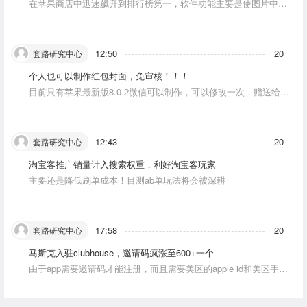
在苹果商店中迅速飙升到排行榜第一，软件功能主要是使图片中的
人物唱歌摆动。
12:50
20
套路研究中心
个人也可以制作红包封面，免审核！！！
目前只有苹果最新版8.0.2微信可以制作，可以修改一次，赠送给10
个人。条件：发一条视频号内容，点赞10个。
12:43
20
套路研究中心
淘宝客推广销量计入搜索权重，利好淘宝客玩家
主要还是降低刷单成本！目测ab单玩法将会被深耕
17:58
20
套路研究中心
马斯克入驻clubhouse，邀请码疯涨至600+一个
由于app需要邀请码才能注册，而且需要美区的apple id和美区手机
号，这就对资源能力弱的人没办法解决。目前可以通过国外jiema平
台解决。