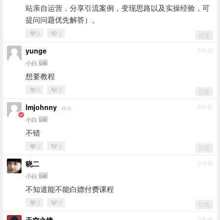
站亲自运营，分享引流案例，变现思路以及实操经验，可
提问问题优先解答）。
0
0
回复
yunge
5年前
小白
Lv0
想要教程
0
0
回复
lmjohnny
4年前
砖头
小白
Lv0
不错
0
0
回复
晓二
3年前
小白
Lv0
不知道能不能白嫖付费课程
0
0
回复
3年前