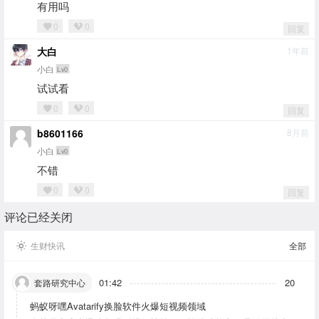
有用吗
0
0
回复
大白
1年前
小白
Lv0
试试看
0
0
回复
b8601166
8月前
小白
Lv0
不错
0
0
回复
评论已经关闭
生财快讯
全部
01:42
20
套路研究中心
蚂蚁呀嘿Avatarify换脸软件火爆短视频领域