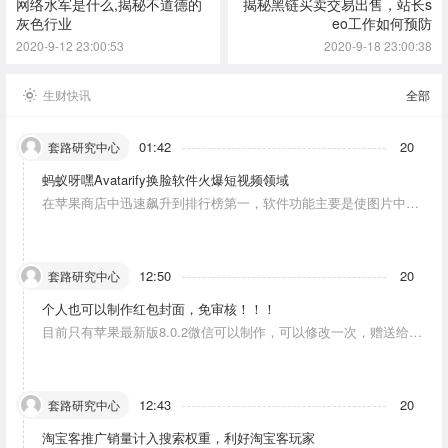
网络水军是什么,揭秘不道德的
揭秘黑链买卖交易出售，站长s
灰色行业
eo工作如何预防
2020-9-12 23:00:53
2020-9-18 23:00:38
生财快讯
全部
01:42
20
套路研究中心
蚂蚁呀嘿Avatarify换脸软件火爆短视频领域
在苹果商店中迅速飙升到排行榜第一，软件功能主要是使图片中的
人物唱歌摆动。
12:50
20
套路研究中心
个人也可以制作红包封面，免审核！！！
目前只有苹果最新版8.0.2微信可以制作，可以修改一次，赠送给10
个人。条件：发一条视频号内容，点赞10个。
12:43
20
套路研究中心
淘宝客推广销量计入搜索权重，利好淘宝客玩家