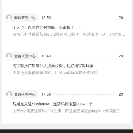
人物唱歌摆动。
12:50
20
套路研究中心
个人也可以制作红包封面，免审核！！！
目前只有苹果最新版8.0.2微信可以制作，可以修改一次，赠送给10
个人。条件：发一条视频号内容，点赞10个。
12:43
20
套路研究中心
淘宝客推广销量计入搜索权重，利好淘宝客玩家
主要还是降低刷单成本！目测ab单玩法将会被深耕
17:58
20
套路研究中心
马斯克入驻clubhouse，邀请码疯涨至600+一个
由于app需要邀请码才能注册，而且需要美区的apple id和美区手机
号，这就对资源能力弱的人没办法解决。目前可以通过国外jiema平
台解决。