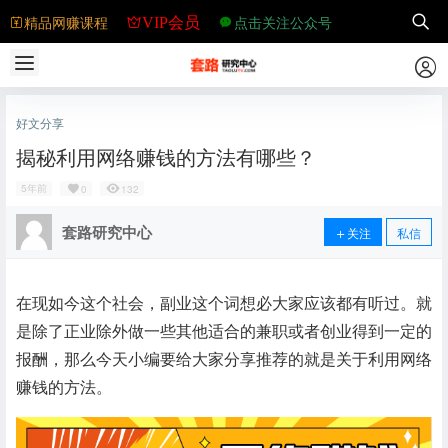
精品网赚课程
点击关注公众号
VIP会员
好文分享
揭秘利用网络赚钱的方法有哪些？
5年前
0
132
套路研究中心
关注
私信
在现如今这个社会，副业这个词想必大家应该都有听过。就
是除了正业除外做一些其他
适合的
兼职或者
创业
得到一定的
报酬，那么今天小编要给大家
分享
推荐
的就是关于利用网络
赚钱的方法。