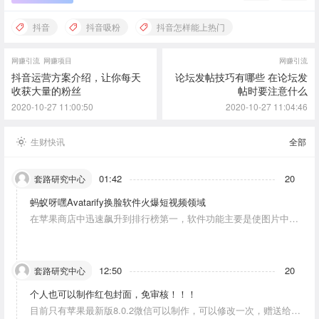
抖音
抖音吸粉
抖音怎样能上热门
网赚引流
网赚项目
网赚引流
抖音运营方案介绍，让你每天
论坛发帖技巧有哪些 在论坛发
收获大量的粉丝
帖时要注意什么
2020-10-27 11:00:50
2020-10-27 11:04:46
生财快讯
全部
01:42
20
套路研究中心
蚂蚁呀嘿Avatarify换脸软件火爆短视频领域
在苹果商店中迅速飙升到排行榜第一，软件功能主要是使图片中的
人物唱歌摆动。
12:50
20
套路研究中心
个人也可以制作红包封面，免审核！！！
目前只有苹果最新版8.0.2微信可以制作，可以修改一次，赠送给10