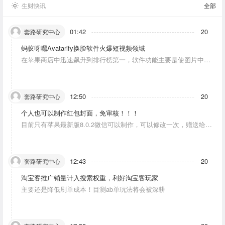
生财快讯
全部
01:42
20
套路研究中心
蚂蚁呀嘿Avatarify换脸软件火爆短视频领域
在苹果商店中迅速飙升到排行榜第一，软件功能主要是使图片中的
人物唱歌摆动。
12:50
20
套路研究中心
个人也可以制作红包封面，免审核！！！
目前只有苹果最新版8.0.2微信可以制作，可以修改一次，赠送给10
个人。条件：发一条视频号内容，点赞10个。
12:43
20
套路研究中心
淘宝客推广销量计入搜索权重，利好淘宝客玩家
主要还是降低刷单成本！目测ab单玩法将会被深耕