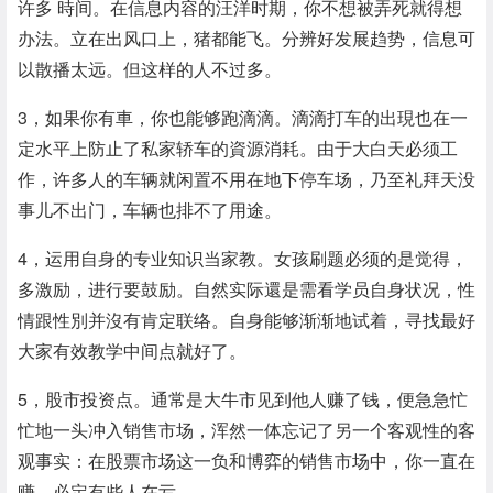
许多 時间。在信息内容的汪洋时期，你不想被弄死就得想
办法。立在出风口上，猪都能飞。分辨好发展趋势，信息可
以散播太远。但这样的人不过多。
3，如果你有車，你也能够跑滴滴。滴滴打车的出現也在一
定水平上防止了私家轿车的資源消耗。由于大白天必须工
作，许多人的车辆就闲置不用在地下停车场，乃至礼拜天没
事儿不出门，车辆也排不了用途。
4，运用自身的专业知识当家教。女孩刷题必须的是觉得，
多激励，进行要鼓励。自然实际還是需看学员自身状况，性
情跟性別并沒有肯定联络。自身能够渐渐地试着，寻找最好
大家有效教学中间点就好了。
5，股市投资点。通常是大牛市见到他人赚了钱，便急急忙
忙地一头冲入销售市场，浑然一体忘记了另一个客观性的客
观事实：在股票市场这一负和博弈的销售市场中，你一直在
赚，必定有些人在亏。