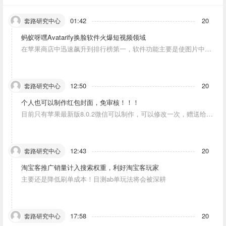
01:42
20
套路研究中心
蚂蚁呀嘿Avatarify换脸软件火爆短视频领域
在苹果商店中迅速飙升到排行榜第一，软件功能主要是使图片中的
人物唱歌摆动。
12:50
20
套路研究中心
个人也可以制作红包封面，免审核！！！
目前只有苹果最新版8.0.2微信可以制作，可以修改一次，赠送给10
个人。条件：发一条视频号内容，点赞10个。
12:43
20
套路研究中心
淘宝客推广销量计入搜索权重，利好淘宝客玩家
主要还是降低刷单成本！目测ab单玩法将会被深耕
17:58
20
套路研究中心