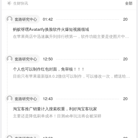
生财快讯
全部
01:42
20
套路研究中心
蚂蚁呀嘿Avatarify换脸软件火爆短视频领域
在苹果商店中迅速飙升到排行榜第一，软件功能主要是使图片中的
人物唱歌摆动。
12:50
20
套路研究中心
个人也可以制作红包封面，免审核！！！
目前只有苹果最新版8.0.2微信可以制作，可以修改一次，赠送给10
个人。条件：发一条视频号内容，点赞10个。
12:43
20
套路研究中心
淘宝客推广销量计入搜索权重，利好淘宝客玩家
主要还是降低刷单成本！目测ab单玩法将会被深耕