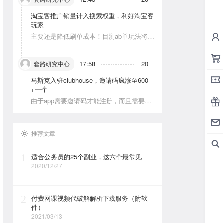
淘宝客推广销量计入搜索权重，利好淘宝客
玩家
主要还是降低刷单成本！目测ab单玩法将会
被深耕
17:58
20
套路研究中心
马斯克入驻clubhouse，邀请码疯涨至600
+一个
由于app需要邀请码才能注册，而且需要美
区的apple id和美区手机号，这就对资源能
力弱的人没办法解决。目前可以通过国外jie
ma平台解决。
推荐文章
1
适合公务员的25个副业，这六个最常见
2020/12/27
2
付费网课视频代破解解析下载服务（附软
件）
2021/03/13