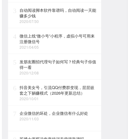
3
自动阅读脚本软件靠谱吗，自动阅读一天能
赚多少钱
2020/07/30
4
微信上线“微小号”小程序，虚拟小号可用来
注册微信号
2021/04/05
5
发朋友圈招代理句子如何写？经典句子你值
得一看
2020/12/08
6
抖音美女号，引流QQ付费群变现，层层嵌
套之下躺赚模式（2026年更新总结）
2020/10/01
7
企业微信的坏处，企业微信有什么好处
2020/11/03
苏博士蒋晖说电商培训无货源靠谱吗