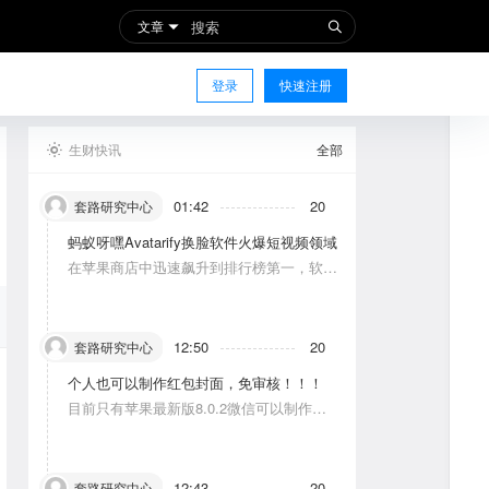
文章
登录
快速注册
生财快讯
全部
01:42
20
套路研究中心
蚂蚁呀嘿Avatarify换脸软件火爆短视频领域
在苹果商店中迅速飙升到排行榜第一，软件
功能主要是使图片中的人物唱歌摆动。
12:50
20
套路研究中心
个人也可以制作红包封面，免审核！！！
目前只有苹果最新版8.0.2微信可以制作，
可以修改一次，赠送给10个人。条件：发一
条视频号内容，点赞10个。
12:43
20
套路研究中心