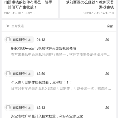
拍照赚钱的软件有哪些，随手
梦幻西游怎么赚钱？教你玩着
一拍便可产生收益！
游戏赚钱
2020-12-18 16:53:15
2020-12-19 14:15:10
生财快讯
全部
01:42
20
套路研究中心
蚂蚁呀嘿Avatarify换脸软件火爆短视频领域
在苹果商店中迅速飙升到排行榜第一，软件功能主要是使图片中的
人物唱歌摆动。
12:50
20
套路研究中心
个人也可以制作红包封面，免审核！！！
目前只有苹果最新版8.0.2微信可以制作，可以修改一次，赠送给10
个人。条件：发一条视频号内容，点赞10个。
12:43
20
套路研究中心
淘宝客推广销量计入搜索权重，利好淘宝客玩家