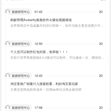
01:42
20
套路研究中心
蚂蚁呀嘿Avatarify换脸软件火爆短视频领域
在苹果商店中迅速飙升到排行榜第一，软件功能主要是使图片中的
人物唱歌摆动。
12:50
20
套路研究中心
个人也可以制作红包封面，免审核！！！
目前只有苹果最新版8.0.2微信可以制作，可以修改一次，赠送给10
个人。条件：发一条视频号内容，点赞10个。
12:43
20
套路研究中心
淘宝客推广销量计入搜索权重，利好淘宝客玩家
主要还是降低刷单成本！目测ab单玩法将会被深耕
17:58
20
套路研究中心