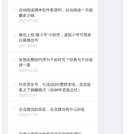
3
自动阅读脚本软件靠谱吗，自动阅读一天能
赚多少钱
2020/07/30
4
微信上线“微小号”小程序，虚拟小号可用来
注册微信号
2021/04/05
5
发朋友圈招代理句子如何写？经典句子你值
得一看
2020/12/08
6
抖音美女号，引流QQ付费群变现，层层嵌
套之下躺赚模式（2026年更新总结）
2020/10/01
7
企业微信的坏处，企业微信有什么好处
2020/11/03
苏博士蒋晖说电商培训无货源靠谱吗