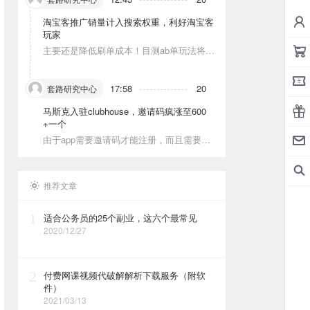
淘宝客推广销量计入搜索权重，利好淘宝客
玩家
主要还是降低刷单成本！目测ab单玩法将会
被深耕
17:58
20
套路研究中心
马斯克入驻clubhouse，邀请码疯涨至600
+一个
由于app需要邀请码才能注册，而且需要美
区的apple id和美区手机号，这就对资源能
力弱的人没办法解决。目前可以通过国外jie
ma平台解决。
推荐文章
1
适合公务员的25个副业，这六个最常见
2020/12/27
2
付费网课视频代破解解析下载服务（附软
件）
2021/03/13