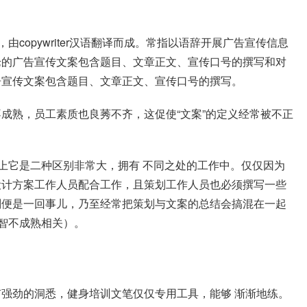
由copywriter汉语翻译而成。常指以语辞开展广告宣传信息
论的广告宣传文案包含题目、文章正文、宣传口号的撰写和对
告宣传文案包含题目、文章正文、宣传口号的撰写。
成熟，员工素质也良莠不齐，这促使“文案”的定义经常被不正
际上它是二种区别非常大，拥有 不同之处的工作中。仅仅因为
设计方案工作人员配合工作，且策划工作人员也必须撰写一些
划便是一回事儿，乃至经常把策划与文案的总结会搞混在一起
心智不成熟相关）。
强劲的洞悉，健身培训文笔仅仅专用工具，能够 渐渐地练。