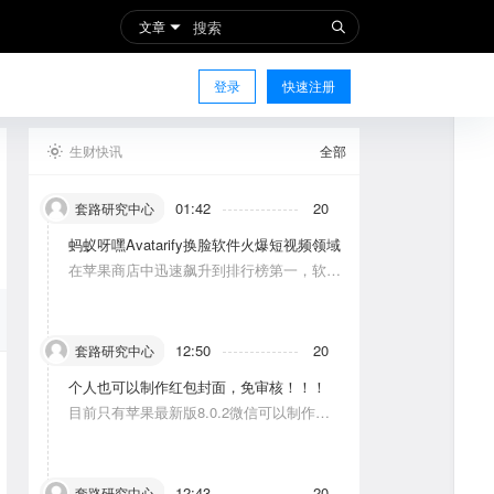
文章
登录
快速注册
生财快讯
全部
01:42
20
套路研究中心
蚂蚁呀嘿Avatarify换脸软件火爆短视频领域
在苹果商店中迅速飙升到排行榜第一，软件
功能主要是使图片中的人物唱歌摆动。
12:50
20
套路研究中心
个人也可以制作红包封面，免审核！！！
目前只有苹果最新版8.0.2微信可以制作，
可以修改一次，赠送给10个人。条件：发一
条视频号内容，点赞10个。
12:43
20
套路研究中心