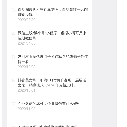
3
自动阅读脚本软件靠谱吗，自动阅读一天能
赚多少钱
2020/07/30
4
微信上线“微小号”小程序，虚拟小号可用来
注册微信号
2021/04/05
5
发朋友圈招代理句子如何写？经典句子你值
得一看
2020/12/08
6
抖音美女号，引流QQ付费群变现，层层嵌
套之下躺赚模式（2026年更新总结）
2020/10/01
7
企业微信的坏处，企业微信有什么好处
2020/11/03
苏博士蒋晖说电商培训无货源靠谱吗