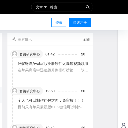
文章
登录
快速注册
生财快讯
全部
01:42
20
套路研究中心
蚂蚁呀嘿Avatarify换脸软件火爆短视频领域
在苹果商店中迅速飙升到排行榜第一，软件
功能主要是使图片中的人物唱歌摆动。
12:50
20
套路研究中心
个人也可以制作红包封面，免审核！！！
目前只有苹果最新版8.0.2微信可以制作，
可以修改一次，赠送给10个人。条件：发一
条视频号内容，点赞10个。
12:43
20
套路研究中心