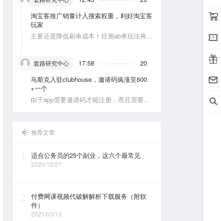
淘宝客推广销量计入搜索权重，利好淘宝客
玩家
主要还是降低刷单成本！目测ab单玩法将会
被深耕
17:58
20
套路研究中心
马斯克入驻clubhouse，邀请码疯涨至600
+一个
由于app需要邀请码才能注册，而且需要美
区的apple id和美区手机号，这就对资源能
力弱的人没办法解决。目前可以通过国外jie
ma平台解决。
推荐文章
1
适合公务员的25个副业，这六个最常见
2020/12/27
2
付费网课视频代破解解析下载服务（附软
件）
2021/03/13