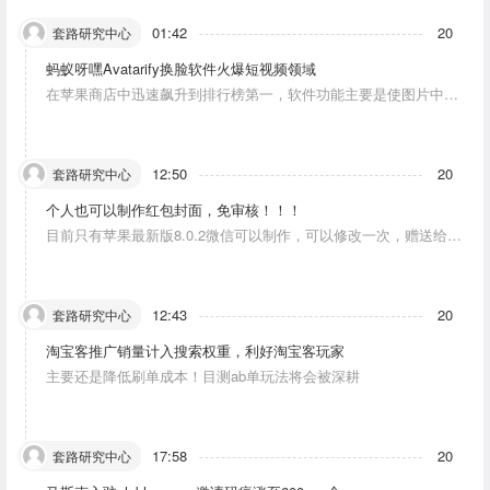
01:42
20
套路研究中心
蚂蚁呀嘿Avatarify换脸软件火爆短视频领域
在苹果商店中迅速飙升到排行榜第一，软件功能主要是使图片中的
人物唱歌摆动。
12:50
20
套路研究中心
个人也可以制作红包封面，免审核！！！
目前只有苹果最新版8.0.2微信可以制作，可以修改一次，赠送给10
个人。条件：发一条视频号内容，点赞10个。
12:43
20
套路研究中心
淘宝客推广销量计入搜索权重，利好淘宝客玩家
主要还是降低刷单成本！目测ab单玩法将会被深耕
17:58
20
套路研究中心