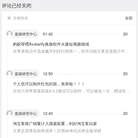
评论已经关闭
生财快讯
全部
01:42
20
套路研究中心
蚂蚁呀嘿Avatarify换脸软件火爆短视频领域
在苹果商店中迅速飙升到排行榜第一，软件功能主要是使图片中的
人物唱歌摆动。
12:50
20
套路研究中心
个人也可以制作红包封面，免审核！！！
目前只有苹果最新版8.0.2微信可以制作，可以修改一次，赠送给10
个人。条件：发一条视频号内容，点赞10个。
12:43
20
套路研究中心
淘宝客推广销量计入搜索权重，利好淘宝客玩家
主要还是降低刷单成本！目测ab单玩法将会被深耕