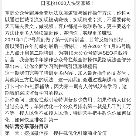
掌握公众号霸屏全套玩法底层逻辑与操作操作方法，你也可
以通过拦截引流实现被动赚钱，实现精准引流，不需要你每
天苦逼去发文，做视频，客户都是主动联系你，更主要这个
方法让更多人轻松靠近你，咨询你，实现更多赚钱
2021年1月2号我们做了第一期特训营，目前反馈特别好，
所以我们在年前举办最后一期特训，将在2021年1月25号晚
上八点开启第二期培训，为期10天
公众号霸屏SEO
拦截特
训营，我会把半年操作公众号拦截全部操作思路玩法全部分
享出来，让你全面学习到拦截引流赚钱秘籍
这一期我们完善了培训更多内容，加入最近操作的文案号，
其他第三方拦截的玩法，这一期我们会通过视频课程+解锁
打卡+作业+社群辅助，因为第一期有人付钱没有学习，这
期我们采取监督学习的模式
那你会问，这套拦截引流特训营多少费用，如果你请人优化
过过公众号，单独优化一个公众号排名第一就是几千到上万
不等，授人以鱼不如授人以渔，特训营手把手教你你如何优
化，如何快速排名到第一
特训营分享部分目录
第一天：挖掘微信搜一搜拦截优化引流商业价值