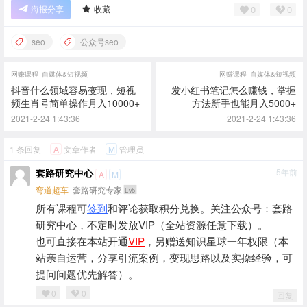
0
0
海报分享
收藏
seo
公众号seo
网赚课程
自媒体&短视频
网赚课程
自媒体&短视频
抖音什么领域容易变现，短视
发小红书笔记怎么赚钱，掌握
频生肖号简单操作月入10000+
方法新手也能月入5000+
2021-2-24 1:43:36
2021-2-24 1:43:36
1 条回复
文章作者
管理员
A
M
套路研究中心
5年前
A
M
弯道超车
套路研究专家
Lv5
所有课程可
签到
和评论获取积分兑换。关注公众号：套路
研究中心，不定时发放VIP（全站资源任意下载）。
也可直接在本站开通
VIP
，另赠送知识星球一年权限（本
站亲自运营，分享引流案例，变现思路以及实操经验，可
提问问题优先解答）。
0
0
回复