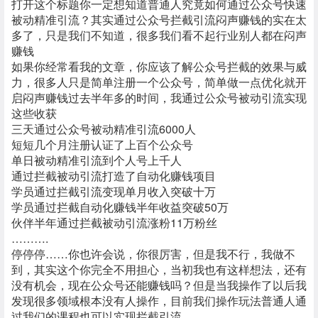
打开这个标题你一定想知道普通人究竟如何通过公众号快速
被动精准引流？其实通过公众号拦截引流闷声赚钱的实在太
多了，只是我们不知道，很多我们看不起行业别人都在闷声
赚钱
如果你经常看我的文章，你应该了解公众号拦截的效果与威
力，很多人只是简单注册一个公众号，简单做一点优化就开
启闷声赚钱
过去半年多的时间，我通过公众号被动引流实现
这些收获
三天通过公众号被动精准引流6000人
短短几个月注册认证了上百个公众号
单日被动精准引流到个人号上千人
通过拦截被动引流打造了自动化赚钱项目
学员通过拦截引流变现单月收入突破十万
学员通过拦截自动化赚钱半年收益突破50万
伙伴半年通过拦截被动引流涨粉11万粉丝
……….
停停停……你也许会说，你很厉害，但是我不行，我做不
到，其实这个你完全不用担心，当初我也有这样想法，还有
没有机会，现在公众号还能赚钱吗？但是当我操作了以后我
发现很多领域根本没有人操作，目前我们操作玩法普通人通
过我们的课程也可以实现拦截引流