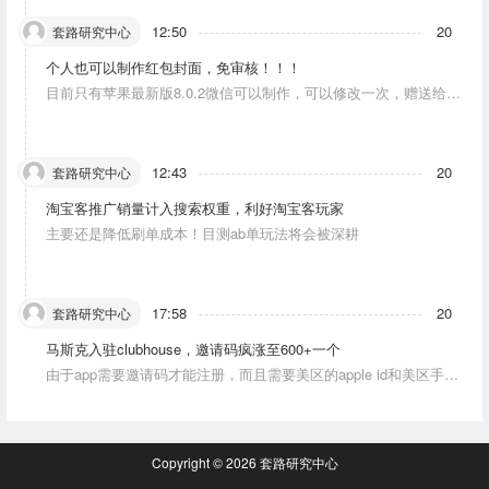
12:50
20
套路研究中心
个人也可以制作红包封面，免审核！！！
目前只有苹果最新版8.0.2微信可以制作，可以修改一次，赠送给10
个人。条件：发一条视频号内容，点赞10个。
12:43
20
套路研究中心
淘宝客推广销量计入搜索权重，利好淘宝客玩家
主要还是降低刷单成本！目测ab单玩法将会被深耕
17:58
20
套路研究中心
马斯克入驻clubhouse，邀请码疯涨至600+一个
由于app需要邀请码才能注册，而且需要美区的apple id和美区手机
号，这就对资源能力弱的人没办法解决。目前可以通过国外jiema平
台解决。
Copyright © 2026
套路研究中心