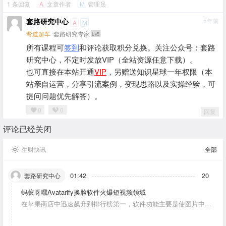
1 条回复
文章作者
管理员
A
M
套路研究中心
5年前
A
M
弯道超车
套路研究专家
Lv5
所有课程可
签到
和评论获取积分兑换。关注公众号：套路
研究中心，不定时发放VIP（全站资源任意下载）。
也可直接在本站开通
VIP
，另赠送知识星球一年权限（本
站亲自运营，分享引流案例，变现思路以及实操经验，可
提问问题优先解答）。
0
0
回复
评论已经关闭
生财快讯
全部
01:42
20
套路研究中心
蚂蚁呀嘿Avatarify换脸软件火爆短视频领域
在苹果商店中迅速飙升到排行榜第一，软件功能主要是使图片中的
人物唱歌摆动。