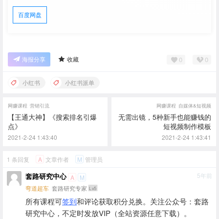
百度网盘
0
0
海报分享
收藏
小红书
小红书派单
网赚课程
营销引流
网赚课程
自媒体&短视频
【王通大神】《搜索排名引爆
无需出镜，5种新手也能赚钱的
点》
短视频制作模板
2021-2-24 1:43:40
2021-2-24 1:43:41
1 条回复
文章作者
管理员
A
M
套路研究中心
5年前
A
M
弯道超车
套路研究专家
Lv5
所有课程可
签到
和评论获取积分兑换。关注公众号：套路
研究中心，不定时发放VIP（全站资源任意下载）。