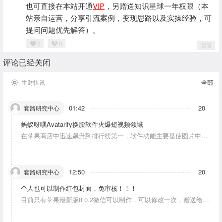
也可直接在本站开通
VIP
，另赠送知识星球一年权限（本
站亲自运营，分享引流案例，变现思路以及实操经验，可
提问问题优先解答）。
0
0
回复
评论已经关闭
生财快讯
全部
01:42
20
套路研究中心
蚂蚁呀嘿Avatarify换脸软件火爆短视频领域
在苹果商店中迅速飙升到排行榜第一，软件功能主要是使图片中的
人物唱歌摆动。
12:50
20
套路研究中心
个人也可以制作红包封面，免审核！！！
目前只有苹果最新版8.0.2微信可以制作，可以修改一次，赠送给10
个人。条件：发一条视频号内容，点赞10个。