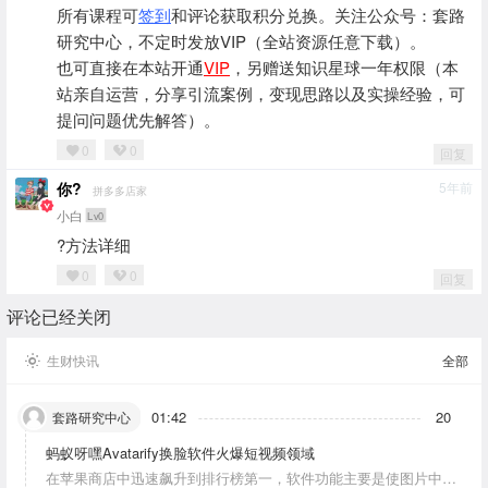
所有课程可
签到
和评论获取积分兑换。关注公众号：套路
研究中心，不定时发放VIP（全站资源任意下载）。
也可直接在本站开通
VIP
，另赠送知识星球一年权限（本
站亲自运营，分享引流案例，变现思路以及实操经验，可
提问问题优先解答）。
0
0
回复
你?
5年前
拼多多店家
小白
Lv0
?方法详细
0
0
回复
评论已经关闭
生财快讯
全部
01:42
20
套路研究中心
蚂蚁呀嘿Avatarify换脸软件火爆短视频领域
在苹果商店中迅速飙升到排行榜第一，软件功能主要是使图片中的