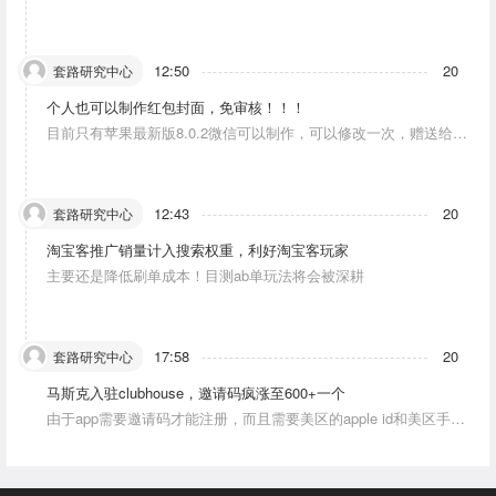
人物唱歌摆动。
12:50
20
套路研究中心
个人也可以制作红包封面，免审核！！！
目前只有苹果最新版8.0.2微信可以制作，可以修改一次，赠送给10
个人。条件：发一条视频号内容，点赞10个。
12:43
20
套路研究中心
淘宝客推广销量计入搜索权重，利好淘宝客玩家
主要还是降低刷单成本！目测ab单玩法将会被深耕
17:58
20
套路研究中心
马斯克入驻clubhouse，邀请码疯涨至600+一个
由于app需要邀请码才能注册，而且需要美区的apple id和美区手机
号，这就对资源能力弱的人没办法解决。目前可以通过国外jiema平
台解决。