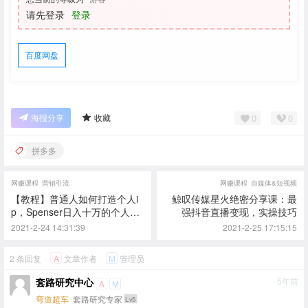
请先登录
登录
百度网盘
0
0
海报分享
收藏
拼多多
网赚课程
营销引流
网赚课程
自媒体&短视频
【教程】普通人如何打造个人i
鲸叹传媒星火绝密分享课：最
p，Spenser日入十万的个人品
强抖音直播变现，实操技巧
牌课
2021-2-24 14:31:39
2021-2-25 17:15:15
2 条回复
文章作者
管理员
A
M
套路研究中心
5年前
A
M
弯道超车
套路研究专家
Lv5