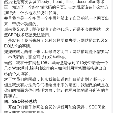
然后还是初次认识了body、head、title、description等术
语，知道了一个纯thml代码的单页进去之后应该在什么地方
加特效，什么地方加统计代码。
并且我也是一个字母一个字母的敲出了自己的第一个网页出
来，带统计功能的。
后来我又发现：即使我懂了这些代码，还是不会做网站，这
些SEO技术还是无法运用。
于是就有了我后来教了各种各样学费去学习网站搭建以及S
EO技术的事情。
兜兜转转近两年下来，我最终才明白：网站搭建是不需要写
一串代码的，完全可以10分钟学会。
当然，我在千梦网创108计里面也是做到了10分钟教会一个
只会Word和电脑基础操作的人如何利用宝塔面板搭建出自
己的个人博客。
对于学员们的困惑，其实我都知道你们目前走到了哪一步，
但是我没有办法为你们描绘出未来的宏图，我能做的就是在
你们的前面为你们指明方向，能让你尽可能的避开所有的弯
路和坑。
四、SEO经验总结
一开始你们看千梦网创会员的课程可能会觉得，SEO优化
技术非常厉害非常复杂。