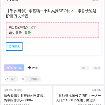
【千梦网创】零基础一小时实操SEO技术，带你快速进
阶百万技术圈
您当前的等级为
游客
请先登录
登录
百度网盘
0
0
海报分享
收藏
seo
千梦网创
网赚课程
赚钱项目
网赚课程
适合兼职副业赚钱的网评师，
起航哥视频号第四期：一人一
简单操作月入8000+
天日产1000个视频，搬运月赚1
0万+