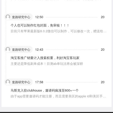
人物唱歌摆动。
12:50
20
套路研究中心
个人也可以制作红包封面，免审核！！！
目前只有苹果最新版8.0.2微信可以制作，可以修改一次，赠送给10
个人。条件：发一条视频号内容，点赞10个。
12:43
20
套路研究中心
淘宝客推广销量计入搜索权重，利好淘宝客玩家
主要还是降低刷单成本！目测ab单玩法将会被深耕
17:58
20
套路研究中心
马斯克入驻clubhouse，邀请码疯涨至600+一个
由于app需要邀请码才能注册，而且需要美区的apple id和美区手机
号，这就对资源能力弱的人没办法解决。目前可以通过国外jiema平
台解决。