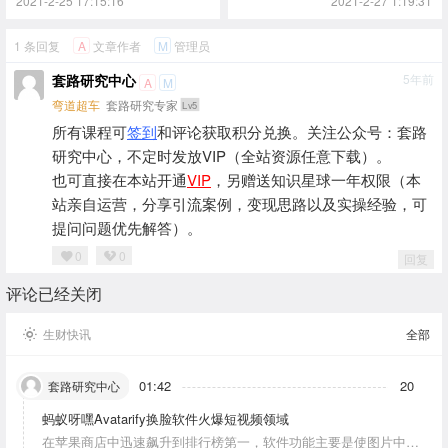
2021-2-25 17:15:16
2021-2-27 1:19:31
1 条回复
文章作者
管理员
A
M
套路研究中心
5年前
A
M
弯道超车
套路研究专家
Lv5
所有课程可
签到
和评论获取积分兑换。关注公众号：套路
研究中心，不定时发放VIP（全站资源任意下载）。
也可直接在本站开通
VIP
，另赠送知识星球一年权限（本
站亲自运营，分享引流案例，变现思路以及实操经验，可
提问问题优先解答）。
0
0
回复
评论已经关闭
生财快讯
全部
01:42
20
套路研究中心
蚂蚁呀嘿Avatarify换脸软件火爆短视频领域
在苹果商店中迅速飙升到排行榜第一，软件功能主要是使图片中的