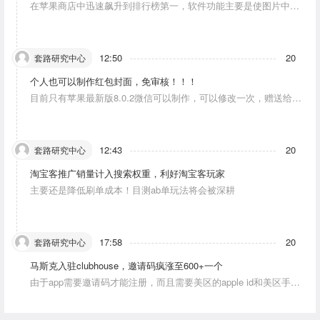
在苹果商店中迅速飙升到排行榜第一，软件功能主要是使图片中的
人物唱歌摆动。
12:50
20
套路研究中心
个人也可以制作红包封面，免审核！！！
目前只有苹果最新版8.0.2微信可以制作，可以修改一次，赠送给10
个人。条件：发一条视频号内容，点赞10个。
12:43
20
套路研究中心
淘宝客推广销量计入搜索权重，利好淘宝客玩家
主要还是降低刷单成本！目测ab单玩法将会被深耕
17:58
20
套路研究中心
马斯克入驻clubhouse，邀请码疯涨至600+一个
由于app需要邀请码才能注册，而且需要美区的apple id和美区手机
号，这就对资源能力弱的人没办法解决。目前可以通过国外jiema平
台解决。