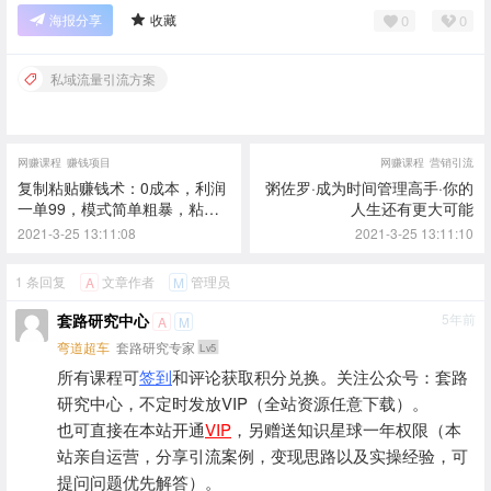
0
0
海报分享
收藏
私域流量引流方案
网赚课程
赚钱项目
网赚课程
营销引流
复制粘贴赚钱术：0成本，利润
粥佐罗·成为时间管理高手·你的
一单99，模式简单粗暴，粘贴
人生还有更大可能
复制即可赚钱
2021-3-25 13:11:08
2021-3-25 13:11:10
1 条回复
文章作者
管理员
A
M
套路研究中心
5年前
A
M
弯道超车
套路研究专家
Lv5
所有课程可
签到
和评论获取积分兑换。关注公众号：套路
研究中心，不定时发放VIP（全站资源任意下载）。
也可直接在本站开通
VIP
，另赠送知识星球一年权限（本
站亲自运营，分享引流案例，变现思路以及实操经验，可
提问问题优先解答）。