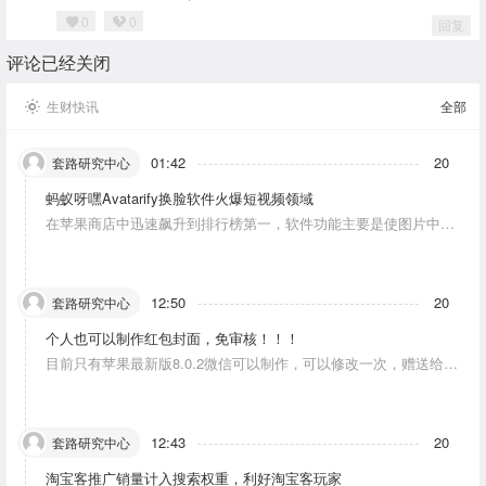
0
0
回复
评论已经关闭
生财快讯
全部
01:42
20
套路研究中心
蚂蚁呀嘿Avatarify换脸软件火爆短视频领域
在苹果商店中迅速飙升到排行榜第一，软件功能主要是使图片中的
人物唱歌摆动。
12:50
20
套路研究中心
个人也可以制作红包封面，免审核！！！
目前只有苹果最新版8.0.2微信可以制作，可以修改一次，赠送给10
个人。条件：发一条视频号内容，点赞10个。
12:43
20
套路研究中心
淘宝客推广销量计入搜索权重，利好淘宝客玩家