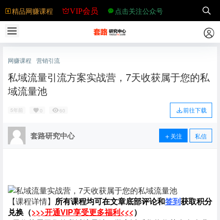
精品网赚课程
点击关注公众号
VIP会员
网赚课程
营销引流
私域流量引流方案实战营，7天收获属于您的私
域流量池
前往下载
5年前
0
60
套路研究中心
关注
私信
【课程详情】
所有课程均可在文章底部评论和
签到
获取积分
兑换（
>>>开通VIP享受更多福利<<<
）