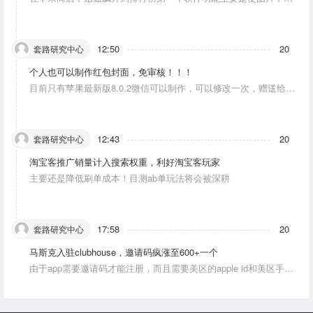
人物唱歌摆动。
12:50
20
套路研究中心
个人也可以制作红包封面，免审核！！！
目前只有苹果最新版8.0.2微信可以制作，可以修改一次，赠送给10
个人。条件：发一条视频号内容，点赞10个。
12:43
20
套路研究中心
淘宝客推广销量计入搜索权重，利好淘宝客玩家
主要还是降低刷单成本！目测ab单玩法将会被深耕
17:58
20
套路研究中心
马斯克入驻clubhouse，邀请码疯涨至600+一个
由于app需要邀请码才能注册，而且需要美区的apple id和美区手机
号，这就对资源能力弱的人没办法解决。目前可以通过国外jiema平
台解决。