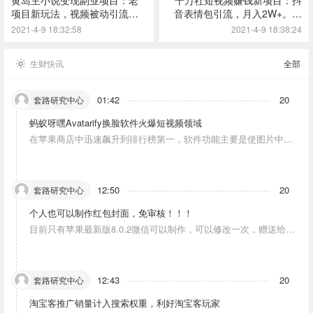
项目新玩法，视频被动引流躺
音表情包引流，月入2W+。速
赚模式
来搞钱！
2021-4-9 18:32:58
2021-4-9 18:38:24
生财快讯
全部
01:42
20
套路研究中心
蚂蚁呀嘿Avatarify换脸软件火爆短视频领域
在苹果商店中迅速飙升到排行榜第一，软件功能主要是使图片中的
人物唱歌摆动。
12:50
20
套路研究中心
个人也可以制作红包封面，免审核！！！
目前只有苹果最新版8.0.2微信可以制作，可以修改一次，赠送给10
个人。条件：发一条视频号内容，点赞10个。
12:43
20
套路研究中心
淘宝客推广销量计入搜索权重，利好淘宝客玩家