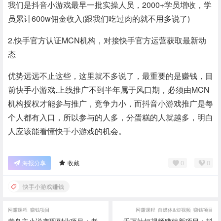
我们是抖音小游戏最早一批实操人员，2000+学员增收，学
员累计600w佣金收入(跟我们吃过肉的就不用多说了)
2.快手官方认证MCN机构，对接快手官方运营获取最新动
态
优势远远不止这些，这里就不多说了，最重要的是赚钱，目
前快手小游戏.上线推广不到半年属于风口期，必须由MCN
机构授权才能参与推广，竞争力小，而抖音小游戏推广是每
个人都有入口，所以参与的人多，分蛋糕的人就越多，明白
人应该能看懂快手小游戏的机会。
0
0
海报分享
收藏
快手小游戏赚钱
网赚课程
赚钱项目
网赚课程
自媒体&短视频
赚钱项目
黄岛主小说变现副业项目：老
千万社短视频赚钱新项目：抖