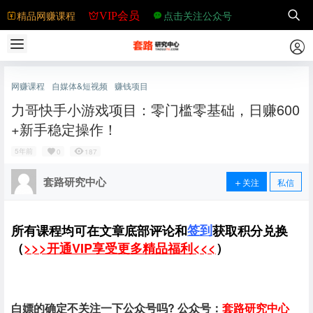
精品网赚课程
点击关注公众号
VIP会员
网赚课程
自媒体&短视频
赚钱项目
力哥快手小游戏项目：零门槛零基础，日赚600
+新手稳定操作！
5年前
0
187
套路研究中心
关注
私信
签到
所有课程均可在文章底部评论和
获取积分兑换
（
>>>开通VIP享受更多精品福利<<<
）
白嫖的确定不关注一下公众号吗? 公众号：
套路研究中心