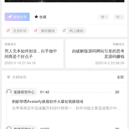
0
0
海报分享
收藏
京东618
兼职赚钱
网上赚钱
网赚项目
网赚项目
穷人无本如何创业，白手做中
由破解版源码网站引发的思考
间商是个好点子
卖源码赚钱
2020-5-19 21:34:18
2020-6-2 22:38:36
生财快讯
全部
01:42
20
套路研究中心
蚂蚁呀嘿Avatarify换脸软件火爆短视频领域
在苹果商店中迅速飙升到排行榜第一，软件功能主要是使图片中的
人物唱歌摆动。
12:50
20
套路研究中心