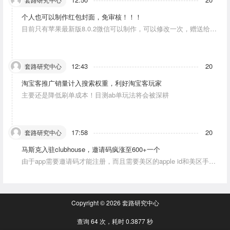
个人也可以制作红包封面，免审核！！！
目前只有苹果最新版8.0.2微信可以制作，可以修改一次，赠送给10
个人。条件：发一条视频号内容，点赞10个。
12:43
20
套路研究中心
淘宝客推广销量计入搜索权重，利好淘宝客玩家
主要还是降低刷单成本！目测ab单玩法将会被深耕
17:58
20
套路研究中心
马斯克入驻clubhouse，邀请码疯涨至600+一个
由于app需要邀请码才能注册，而且需要美区的apple id和美区手机
号，这就对资源能力弱的人没办法解决。目前可以通过国外jiema平
台解决。
Copyright © 2026
套路研究中心
查询 64 次，耗时 0.3877 秒