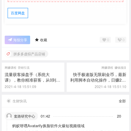
百度网盘
0
0
海报分享
收藏
拼多多虚拟产品店铺
网赚课程
营销引流
网赚课程
赚钱项目
流量获客操盘手（系统大
快手极速版无限刷金币，最新
课），教你精准获客，从0到1
利用脚本自动化操作，日赚200
搭建流量矩阵
+
2021-4-18 15:51:09
2021-4-18 15:51:10
生财快讯
全部
01:42
20
套路研究中心
蚂蚁呀嘿Avatarify换脸软件火爆短视频领域