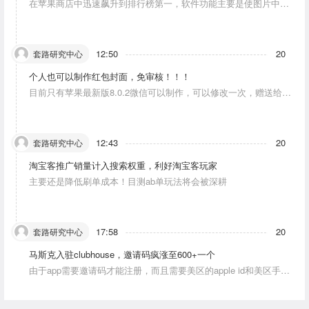
在苹果商店中迅速飙升到排行榜第一，软件功能主要是使图片中的
人物唱歌摆动。
12:50
20
套路研究中心
个人也可以制作红包封面，免审核！！！
目前只有苹果最新版8.0.2微信可以制作，可以修改一次，赠送给10
个人。条件：发一条视频号内容，点赞10个。
12:43
20
套路研究中心
淘宝客推广销量计入搜索权重，利好淘宝客玩家
主要还是降低刷单成本！目测ab单玩法将会被深耕
17:58
20
套路研究中心
马斯克入驻clubhouse，邀请码疯涨至600+一个
由于app需要邀请码才能注册，而且需要美区的apple id和美区手机
号，这就对资源能力弱的人没办法解决。目前可以通过国外jiema平
台解决。