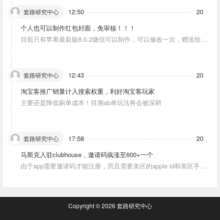
12:50
20
套路研究中心
个人也可以制作红包封面，免审核！！！
目前只有苹果最新版8.0.2微信可以制作，可以修改一次，赠送给10
个人。条件：发一条视频号内容，点赞10个。
12:43
20
套路研究中心
淘宝客推广销量计入搜索权重，利好淘宝客玩家
主要还是降低刷单成本！目测ab单玩法将会被深耕
17:58
20
套路研究中心
马斯克入驻clubhouse，邀请码疯涨至600+一个
由于app需要邀请码才能注册，而且需要美区的apple id和美区手机
号，这就对资源能力弱的人没办法解决。目前可以通过国外jiema平
台解决。
Copyright © 2026
套路研究中心