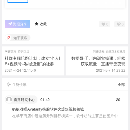
0
0
海报分享
收藏
知乎获客
网赚课程
营销引流
网赚课程
自媒体&短视频
社群变现陪跑计划：建立“个人I
数据哥·千川内训实操课，轻松
P+视频号+私域流量”的社群商
获取流量，直播带货变现
业模式轻松赚钱
2021-4-24 12:11:40
2021-5-7 14:23:22
生财快讯
全部
01:42
20
套路研究中心
蚂蚁呀嘿Avatarify换脸软件火爆短视频领域
在苹果商店中迅速飙升到排行榜第一，软件功能主要是使图片中的
人物唱歌摆动。