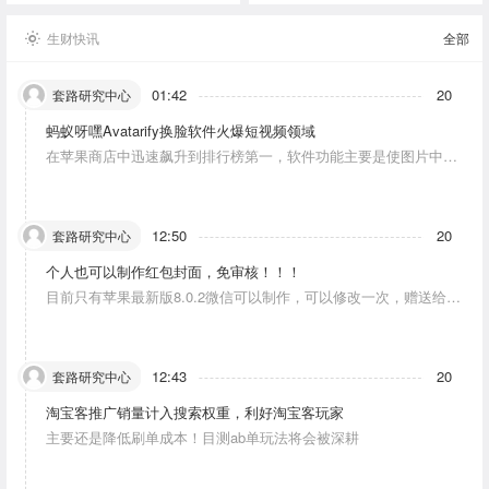
生财快讯
全部
01:42
20
套路研究中心
蚂蚁呀嘿Avatarify换脸软件火爆短视频领域
在苹果商店中迅速飙升到排行榜第一，软件功能主要是使图片中的
人物唱歌摆动。
12:50
20
套路研究中心
个人也可以制作红包封面，免审核！！！
目前只有苹果最新版8.0.2微信可以制作，可以修改一次，赠送给10
个人。条件：发一条视频号内容，点赞10个。
12:43
20
套路研究中心
淘宝客推广销量计入搜索权重，利好淘宝客玩家
主要还是降低刷单成本！目测ab单玩法将会被深耕