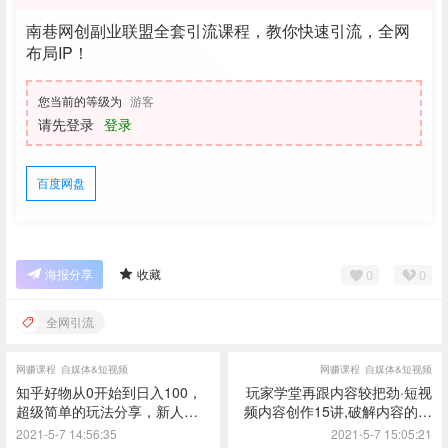
南巷网创副业联盟全套引流课程，教你快速引流，全网
布局IP！
您当前的等级为
游客
请先登录
登录
百度网盘
0
0
海报分享
收藏
全网引流
网赚课程
自媒体&短视频
网赚课程
自媒体&短视频
知乎好物从0开始到日入100，
玩家学堂再跟内容较把劲·短视
超级简单的玩法分享，新人一
频内容创作15讲,破解内容的秘
看也能上手操作
密
2021-5-7 14:56:35
2021-5-7 15:05:21