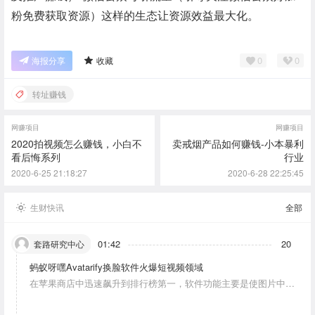
粉免费获取资源）这样的生态让资源效益最大化。
0
0
海报分享
收藏
转址赚钱
网赚项目
网赚项目
2020拍视频怎么赚钱，小白不
卖戒烟产品如何赚钱-小本暴利
看后悔系列
行业
2020-6-25 21:18:27
2020-6-28 22:25:45
生财快讯
全部
01:42
20
套路研究中心
蚂蚁呀嘿Avatarify换脸软件火爆短视频领域
在苹果商店中迅速飙升到排行榜第一，软件功能主要是使图片中的
人物唱歌摆动。