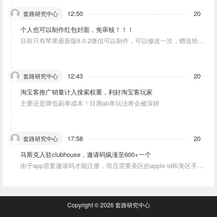
12:50
20
套路研究中心
个人也可以制作红包封面，免审核！！！
目前只有苹果最新版8.0.2微信可以制作，可以修改一次，赠送给10
个人。条件：发一条视频号内容，点赞10个。
12:43
20
套路研究中心
淘宝客推广销量计入搜索权重，利好淘宝客玩家
主要还是降低刷单成本！目测ab单玩法将会被深耕
17:58
20
套路研究中心
马斯克入驻clubhouse，邀请码疯涨至600+一个
由于app需要邀请码才能注册，而且需要美区的apple id和美区手机
号，这就对资源能力弱的人没办法解决。目前可以通过国外jiema平
台解决。
Copyright © 2026
套路研究中心