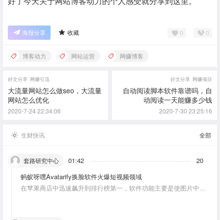
好了今天关于网站博客动力的个人感受就分享到这里。
0
0
海报分享
收藏
博客动力
网站运营
网赚博客
好文分享
网赚引流
好文分享
网赚项目
大流量网站怎么做seo，大流量
自动阅读脚本软件靠谱吗，自
网站怎么优化
动阅读一天能赚多少钱
2020-7-24 22:34:06
2020-7-30 23:25:16
生财快讯
全部
01:42
20
套路研究中心
蚂蚁呀嘿Avatarify换脸软件火爆短视频领域
在苹果商店中迅速飙升到排行榜第一，软件功能主要是使图片中的
人物唱歌摆动。