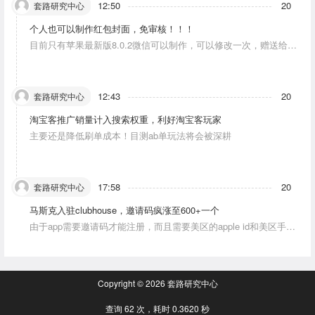
12:50
20
套路研究中心
个人也可以制作红包封面，免审核！！！
目前只有苹果最新版8.0.2微信可以制作，可以修改一次，赠送给10
个人。条件：发一条视频号内容，点赞10个。
12:43
20
套路研究中心
淘宝客推广销量计入搜索权重，利好淘宝客玩家
主要还是降低刷单成本！目测ab单玩法将会被深耕
17:58
20
套路研究中心
马斯克入驻clubhouse，邀请码疯涨至600+一个
由于app需要邀请码才能注册，而且需要美区的apple id和美区手机
号，这就对资源能力弱的人没办法解决。目前可以通过国外jiema平
台解决。
Copyright © 2026
套路研究中心
查询 62 次，耗时 0.3620 秒